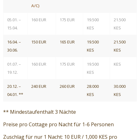
A/C)
05.01. –
160 EUR
175 EUR
19.500
21.500
15.04.
KES
KES
16.04. –
150 EUR
165 EUR
19.500
21.500
30.06.
KES
KES
01.07. –
160 EUR
175 EUR
19.500
KES
19.12.
KES
20.12. –
240 EUR
260 EUR
28.000
30.000
04.01. **
KES
KES
** Mindestaufenthalt 3 Nächte
Preise pro Cottage pro Nacht für 1-6 Personen
Zuschlag für nur 1 Nacht: 10 EUR / 1,000 KES pro